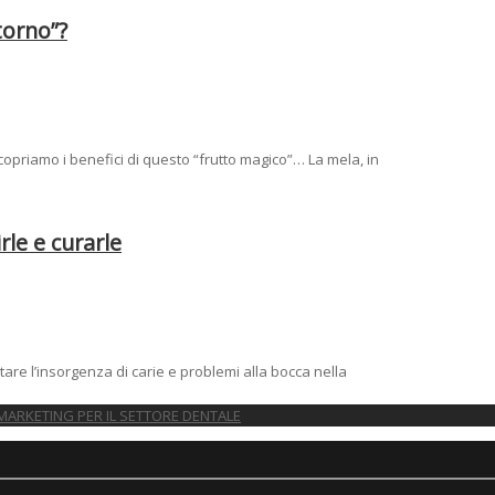
torno”?
copriamo i benefici di questo “frutto magico”… La mela, in
le e curarle
are l’insorgenza di carie e problemi alla bocca nella
MARKETING PER IL SETTORE DENTALE