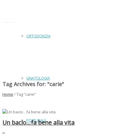
ORTODONZIA
GNATOLOGIA
Tag Archives for: "carie"
Home
/ Tag “carie”
POSTURALE
Un bacio…fa bene alla vita
0