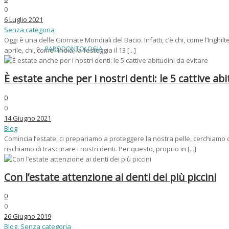
0
6 Luglio 2021
Senza categoria
Oggi è una delle Giornate Mondiali del Bacio. Infatti, c’è chi, come l’Inghilter
PARODONTOLOGIA
aprile, chi, come l’India, la festeggia il 13 [...]
È estate anche per i nostri denti: le 5 cattive ab
0
0
14 Giugno 2021
Blog
Comincia l’estate, ci prepariamo a proteggere la nostra pelle, cerchiamo
rischiamo di trascurare i nostri denti. Per questo, proprio in [...]
Con l’estate attenzione ai denti dei più piccini
0
0
26 Giugno 2019
Blog
,
Senza categoria