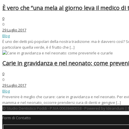
È vero che “una mela al giorno leva il medico di 
0
0
29 Luglio 2017
Blog
È uno dei detti più popolari della nostra tradizione: ma è davvero così? S
particolare quella verde, è il frutto che [...]
Carie in gravidanza e nel neonato: come prevenir
0
0
29 Luglio 2017
Blog
Prevenire è meglio che curare: carie in gravidanza e nel neonato. Per evit
mamma e nel neonato, occorre prendersi cura di denti e gengive [...]
© Studio Dentistico Poddi - P.IVA 00638480558 - Powered by Ideandum |
Form di Contatto