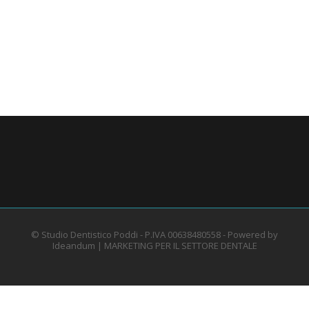
© Studio Dentistico Poddi - P.IVA 00638480558 - Powered by
Ideandum |
MARKETING PER IL SETTORE DENTALE