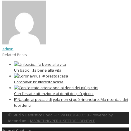
admin
Related Posts
Un bacio…fa bene alla vita
Coronavirus: #iorestoacasa
Con l’estate attenzione ai denti dei più piccini
E’ Natale, ai peccati di gola non si può rinunciare. Ma ricordati dei
tuoi denti!
© Studio Dentistico Poddi - P.IVA 00638480558 - Powered by
Ideandum |
MARKETING PER IL SETTORE DENTALE
Form di Contatto