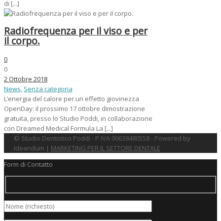
di [...]
Radiofrequenza per il viso e per
il corpo.
0
0
2 Ottobre 2018
News
,
Senza categoria
L’energia del calore per un effetto giovinezza
OpenDay: il prossimo 17 ottobre dimostrazione
gratuita, presso lo Studio Poddi, in collaborazione
con Dreamed Medical Formula La [...]
© Studio Dentistico Poddi - P.IVA 00638480558 - Powered by
Ideandum |
MARKETING PER IL SETTORE DENTALE
Form di Contatto