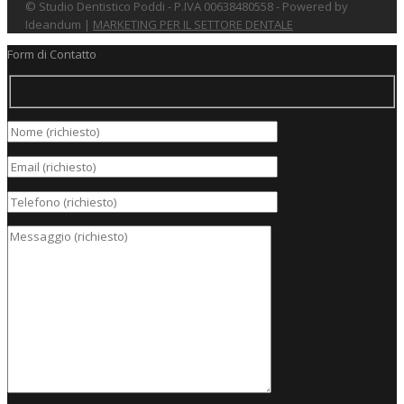
© Studio Dentistico Poddi - P.IVA 00638480558 - Powered by
Ideandum |
MARKETING PER IL SETTORE DENTALE
Form di Contatto