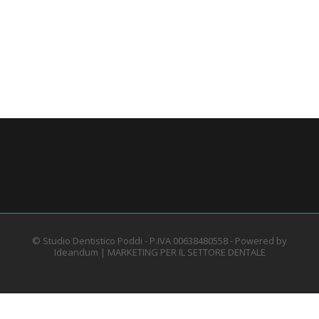
© Studio Dentistico Poddi - P.IVA 00638480558 - Powered by
Ideandum |
MARKETING PER IL SETTORE DENTALE